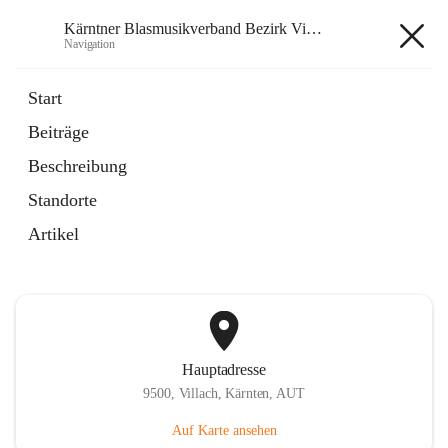
Kärntner Blasmusikverband Bezirk Villach
Navigation
Kärntner Blasmusikverband
Start
Bezirk Villach
Beiträge
Beschreibung
öffnet
Website
Standorte
in
Externe Webseite
neuem
Artikel
Tab
Hauptadresse
9500, Villach, Kärnten, AUT
Auf Karte ansehen