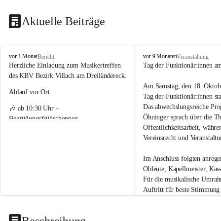
Aktuelle Beiträge
K
K
vor 1 Monat
vor 9 Monaten
Bericht
Veranstaltung
ä
ä
Herzliche Einladung zum Musikertreffen 
Tag der Funktionär:innen a
r
r
des KBV Bezirk Villach am Dreiländereck.
n
n
Am Samstag, den 18. Oktobe
t
t
Ablauf vor Ort:
Tag der Funktionär:innen sta
n
n
Das abwechslungsreiche Pro
🎶 ab 10:30 Uhr – 
e
e
Öhninger sprach über die T
r
r
Begrüßungsfrühschoppen
B
B
Öffentlichkeitsarbeit, währ
🎶 12:00 Uhr – Offizielle Eröffnung mit 
l
l
Vereinsrecht und Veranstaltun
a
a
Festakt
s
s
Im Anschluss folgten anrege
Gastkonzerte
m
m
Obleute, Kapellmeister, Kas
u
u
🎵 12:30–13:10 Uhr
Für die musikalische Umrahm
s
s
• Trachtenkapelle Feld am See
i
i
Auftritt für beste Stimmung
k
k
• Kelag Blasorchester
v
v
🎵 13:15–13:55 Uhr
e
e
Beschreibung