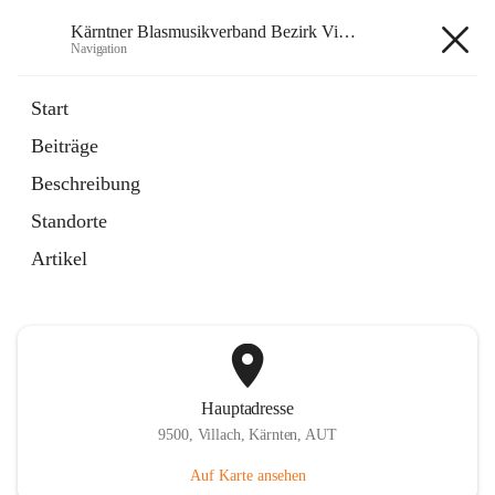
Kärntner Blasmusikverband Bezirk Villach
Navigation
Kärntner Blasmusikverband
Start
Bezirk Villach
Beiträge
Beschreibung
öffnet
Website
Standorte
in
Externe Webseite
neuem
Artikel
Tab
Hauptadresse
9500, Villach, Kärnten, AUT
Auf Karte ansehen