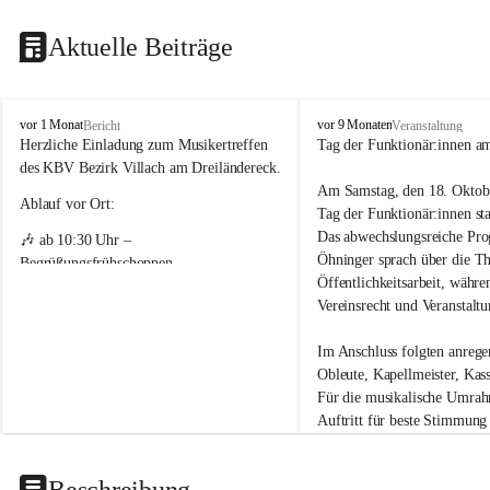
Aktuelle Beiträge
K
K
vor 1 Monat
vor 9 Monaten
Bericht
Veranstaltung
ä
ä
Herzliche Einladung zum Musikertreffen 
Tag der Funktionär:innen a
r
r
des KBV Bezirk Villach am Dreiländereck.
n
n
Am Samstag, den 18. Oktobe
t
t
Ablauf vor Ort:
Tag der Funktionär:innen sta
n
n
Das abwechslungsreiche Pro
🎶 ab 10:30 Uhr – 
e
e
Öhninger sprach über die T
r
r
Begrüßungsfrühschoppen
B
B
Öffentlichkeitsarbeit, währ
🎶 12:00 Uhr – Offizielle Eröffnung mit 
l
l
Vereinsrecht und Veranstaltun
a
a
Festakt
s
s
Im Anschluss folgten anrege
Gastkonzerte
m
m
Obleute, Kapellmeister, Kas
u
u
🎵 12:30–13:10 Uhr
Für die musikalische Umrahm
s
s
• Trachtenkapelle Feld am See
i
i
Auftritt für beste Stimmung
k
k
• Kelag Blasorchester
v
v
🎵 13:15–13:55 Uhr
e
e
Beschreibung